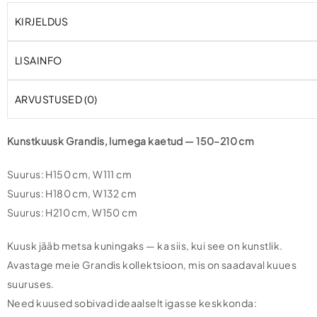
KIRJELDUS
LISAINFO
ARVUSTUSED (0)
Kunstkuusk Grandis, lumega kaetud — 150–210 cm
Suurus: H150 cm, W111 cm
Suurus: H180 cm, W132 cm
Suurus: H210 cm, W150 cm
Kuusk jääb metsa kuningaks — ka siis, kui see on kunstlik.
Avastage meie Grandis kollektsioon, mis on saadaval kuues
suuruses.
Need kuused sobivad ideaalselt igasse keskkonda: