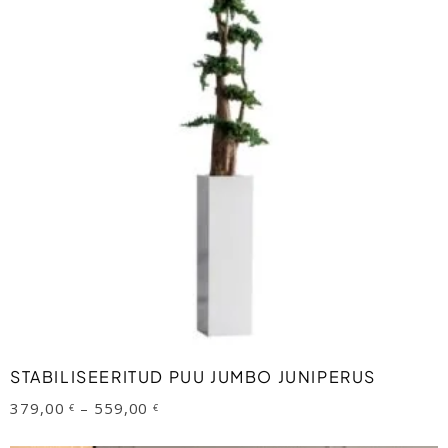
This
product
has
multiple
variants.
The
options
may
be
VALI
STABILISEERITUD PUU JUMBO JUNIPERUS
chosen
Price
379,00
–
559,00
€
€
on
range:
379,00 €
the