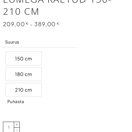
210 CM
209,00
389,00
Price
€
–
€
range:
209,00 €
through
389,00 €
Suurus
150 cm
150 cm
180 cm
180 cm
210 cm
210 cm
Puhasta
Kunstkuusk