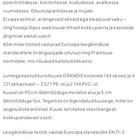
poevitriinidesse, kontoritesse, kodudesse, avalikesse
ruumidesse, lõbustusparkidesse ja mujale.
Ei vaja kastmist, ei langevaid okkaid ega kleepuvat vaiku —
ning hooaja lõpus saab kuuse lihtsalt kokku panna ja kasutada
järgmisel aastal uuesti.
Kõik meie tooted vastavad Euroopa leegikindluse
standarditele (mänguasjade ohutus) ning Prantsuse
normidele, mis nõuavad kaitstud okkaotsi.
Lumega kaetud kunstkuusk GRANDIS koosneb 144 oksast ja 4
721 okkaotsast — 2 577 PE-st ja 2 144 PVC-st.
Kuusel on 90 cm läbimõõduga metallist alus ja 5 cm
läbimõõduga tüvi. Tegemist on liigendatud kuusega, millel on
segatud okkanõelad. Kuusk tarnitakse viiest kergesti
kokkupandavast osast.
Leegikindluse testid: vastab Euroopa standardile EN 71-2