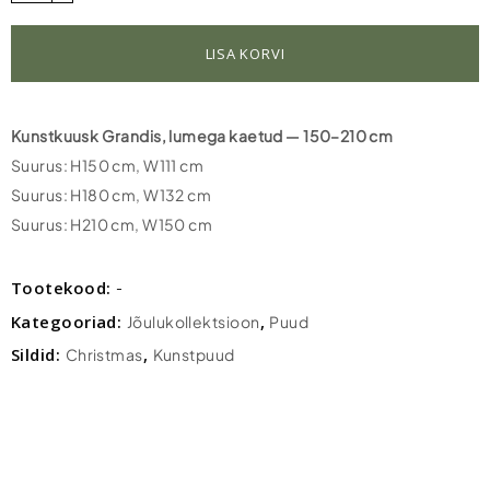
Grandis
lumega
LISA KORVI
kaetud
150-
210
Kunstkuusk Grandis, lumega kaetud — 150–210 cm
cm
Suurus: H150 cm, W111 cm
quantity
Suurus: H180 cm, W132 cm
Suurus: H210 cm, W150 cm
Tootekood:
-
Kategooriad:
,
Jõulukollektsioon
Puud
Sildid:
,
Christmas
Kunstpuud