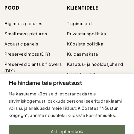
POOD
KLIENTIDELE
Big moss pictures
Tingimused
Small moss pictures
Privaatsuspoliitika
Acoustic panels
Küpsiste poliitika
Preserved moss (DIY)
Kuidas maksta
Preserved plants & flowers
Kasutus- ja hooldusjuhend
(DIY)
Sertifikaadid
Rose in a glass dome
Me hindame teie privaatsust
Artificial plants
Me kasutame küpsiseid, et parandada teie
sirvimiskogemust, pakkuda personaliseeritud reklaami
Bonsai
või sisu ja analüüsida meie liiklust. Klõpsates "Nõustun
kõigega", annate nõusoleku küpsiste kasutamiseks.
Aktsepteeri kõik