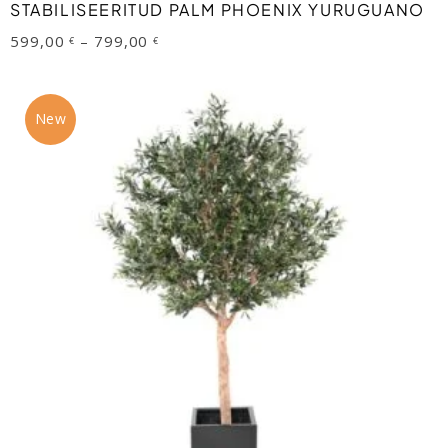
VALI
STABILISEERITUD PALM PHOENIX YURUGUANO
chosen
Price
599,00
–
799,00
€
€
on
range:
599,00 €
the
through
799,00 €
product
New
page