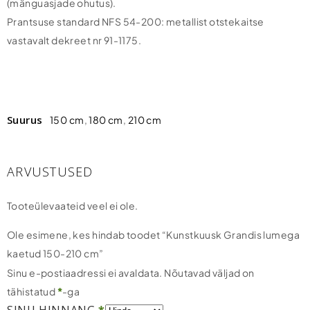
(mänguasjade ohutus).
Prantsuse standard NFS 54-200: metallist otstekaitse
vastavalt dekreet nr 91-1175.
Suurus
150 cm
,
180 cm
,
210 cm
ARVUSTUSED
Tooteülevaateid veel ei ole.
Ole esimene, kes hindab toodet “Kunstkuusk Grandis lumega
kaetud 150-210 cm”
Sinu e-postiaadressi ei avaldata.
Nõutavad väljad on
tähistatud
*
-ga