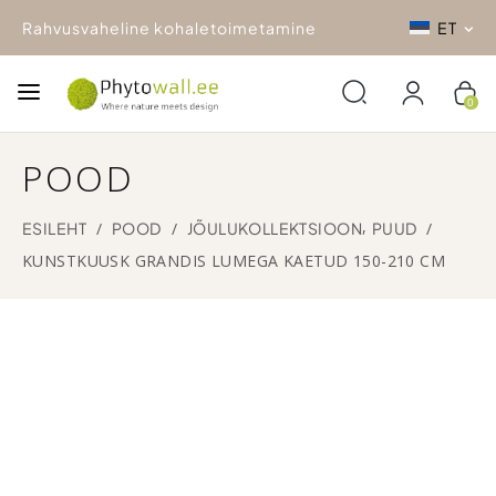
Rahvusvaheline kohaletoimetamine
ET
0
POOD
,
ESILEHT
/
POOD
/
JÕULUKOLLEKTSIOON
PUUD
/
KUNSTKUUSK GRANDIS LUMEGA KAETUD 150-210 CM