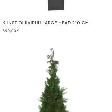
LISA KORVI
KUNST OLIIVIPUU LARGE HEAD 210 CM
899,00
€
This
product
has