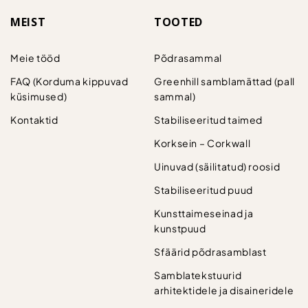
MEIST
TOOTED
Meie tööd
Põdrasammal
FAQ (Korduma kippuvad
Greenhill samblamättad (pall
küsimused)
sammal)
Kontaktid
Stabiliseeritud taimed
Korksein – Corkwall
Uinuvad (säilitatud) roosid
Stabiliseeritud puud
Kunsttaimeseinad ja
kunstpuud
Sfäärid põdrasamblast
Samblatekstuurid
arhitektidele ja disaineridele