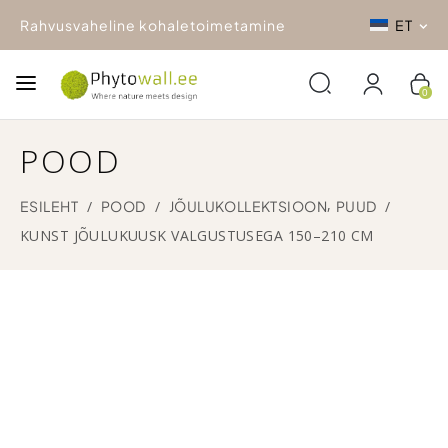
Rahvusvaheline kohaletoimetamine
ET
0
POOD
,
ESILEHT
/
POOD
/
JÕULUKOLLEKTSIOON
PUUD
/
KUNST JÕULUKUUSK VALGUSTUSEGA 150–210 CM