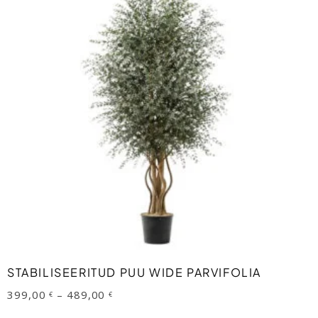
This
product
has
multiple
variants.
The
options
may
be
VALI
STABILISEERITUD PUU WIDE PARVIFOLIA
chosen
Price
399,00
–
489,00
€
€
on
range:
399,00 €
the