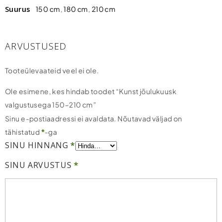
Suurus
150 cm
,
180 cm
,
210 cm
ARVUSTUSED
Tooteülevaateid veel ei ole.
Ole esimene, kes hindab toodet “Kunst jõulukuusk
valgustusega 150–210 cm”
Sinu e-postiaadressi ei avaldata.
Nõutavad väljad on
tähistatud
*
-ga
SINU HINNANG
*
SINU ARVUSTUS
*