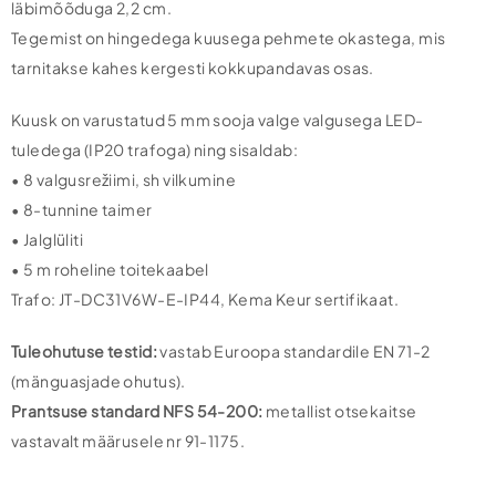
läbimõõduga 2,2 cm.
Tegemist on hingedega kuusega pehmete okastega, mis
tarnitakse kahes kergesti kokkupandavas osas.
Kuusk on varustatud 5 mm sooja valge valgusega LED-
tuledega (IP20 trafoga) ning sisaldab:
• 8 valgusrežiimi, sh vilkumine
• 8-tunnine taimer
• Jalglüliti
• 5 m roheline toitekaabel
Trafo: JT-DC31V6W-E-IP44, Kema Keur sertifikaat.
Tuleohutuse testid:
vastab Euroopa standardile EN 71-2
(mänguasjade ohutus).
Prantsuse standard NFS 54-200:
metallist otsekaitse
vastavalt määrusele nr 91-1175.