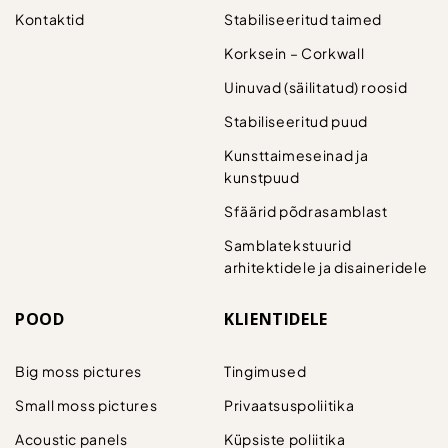
Kontaktid
Stabiliseeritud taimed
Korksein – Corkwall
Uinuvad (säilitatud) roosid
Stabiliseeritud puud
Kunsttaimeseinad ja
kunstpuud
Sfäärid põdrasamblast
Samblatekstuurid
arhitektidele ja disaineridele
POOD
KLIENTIDELE
Big moss pictures
Tingimused
Small moss pictures
Privaatsuspoliitika
Acoustic panels
Küpsiste poliitika