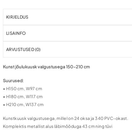
KIRJELDUS
LISAINFO
ARVUSTUSED (0)
Kunst jõulukuusk valgustusega 150–210 cm
Suurused:
• H150 cm, W97 cm
• H180 cm, W117 cm
• H210 cm, W137 cm
Kunstkuusk valgustusega, millel on 24 oksa ja 340 PVC-okast.
Komplektis metallist alus läbimõõduga 43 cm ning tüvi