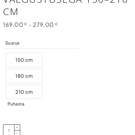
CM
169,00
279,00
Price
€
–
€
range:
169,00 €
through
279,00 €
Suurus
150 cm
150 cm
180 cm
180 cm
210 cm
210 cm
Puhasta
Kunst