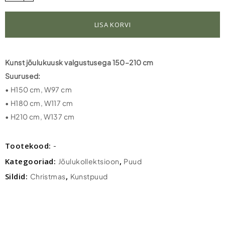
jõulukuusk
valgustusega
LISA KORVI
150–
210
cm
Kunst jõulukuusk valgustusega 150–210 cm
quantity
Suurused:
• H150 cm, W97 cm
• H180 cm, W117 cm
• H210 cm, W137 cm
Tootekood:
-
Kategooriad:
,
Jõulukollektsioon
Puud
Sildid:
,
Christmas
Kunstpuud