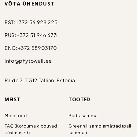
VÕTA ÜHENDUST
EST:
+372 56 928 225
RUS:
+372 51 946 673
ENG:
+372 58903170
info@phytowall.ee
Paide 7, 11312 Tallinn, Estonia
MEIST
TOOTED
Meie tööd
Põdrasammal
FAQ (Korduma kippuvad
Greenhill samblamättad (pall
küsimused)
sammal)