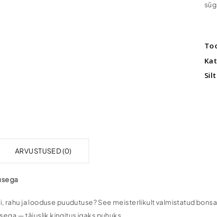
süg
To
Ka
Sil
ARVUSTUSED (0)
tusega
i, rahu ja looduse puudutuse? See meisterlikult valmistatud bonsa
ga — täiuslik kingitus igaks puhuks.