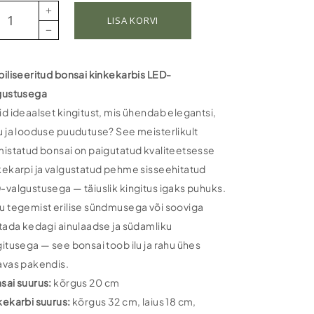
biliseeritud
LISA KORVI
sai
kekarbis
-
biliseeritud bonsai kinkekarbis LED-
gustusega
gustusega
ntity
id ideaalset kingitust, mis ühendab elegantsi,
u ja looduse puudutuse? See meisterlikult
mistatud bonsai on paigutatud kvaliteetsesse
kekarpi ja valgustatud pehme sisseehitatud
-valgustusega — täiuslik kingitus igaks puhuks.
u tegemist erilise sündmusega või sooviga
atada kedagi ainulaadse ja südamliku
gitusega — see bonsai toob ilu ja rahu ühes
avas pakendis.
sai suurus:
kõrgus 20 cm
kekarbi suurus:
kõrgus 32 cm, laius 18 cm,