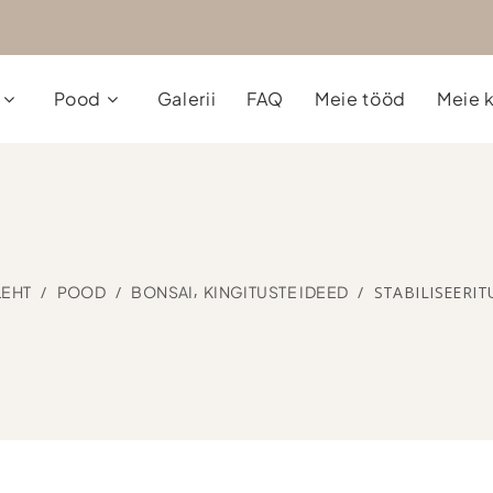
Pood
Galerii
FAQ
Meie tööd
Meie k
,
LEHT
/
POOD
/
BONSAI
KINGITUSTE IDEED
/
STABILISEERI