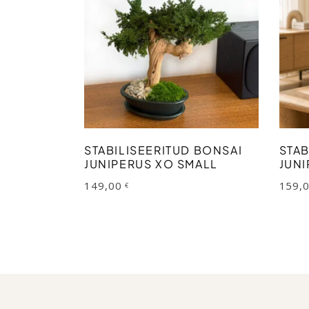
LISA KORVI
STABILISEERITUD BONSAI
STAB
JUNIPERUS XO SMALL
JUNI
149,00
159,
€