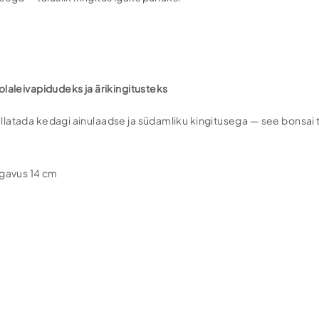
aleivapidudeks ja ärikingitusteks
latada kedagi ainulaadse ja südamliku kingitusega — see bonsai t
ügavus 14 cm