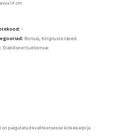
avus 14 cm
otekood:
-
tegooriad:
,
Bonsai
Kingituste ideed
t:
Stabiliseeritud bonsai
i on paigutatud kvaliteetsesse kinkekarpi ja