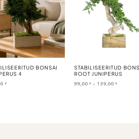
This
product
has
multiple
variants.
The
LISA KORVI
VALI
ILISEERITUD BONSAI
STABILISEERITUD BONS
options
PERUS 4
ROOT JUNIPERUS
may
Price
00
99,00
–
139,00
€
€
€
range:
be
99,00 €
through
chosen
139,00 €
on
the
product
page