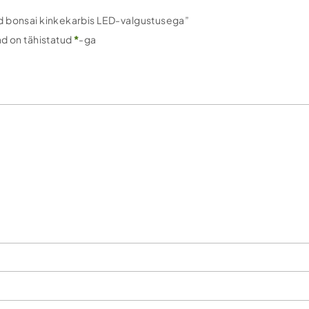
ud bonsai kinkekarbis LED-valgustusega”
ad on tähistatud
*
-ga