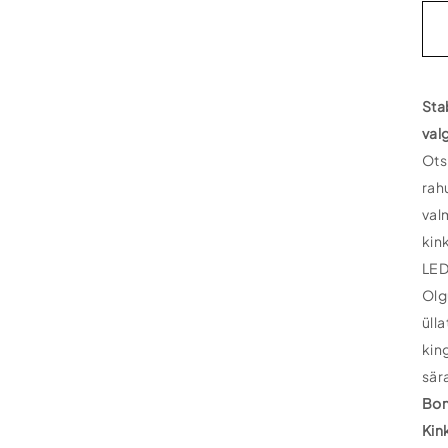
Sta
bon
kin
LED
Sta
val
val
qua
Ots
rah
val
kin
LED
Olg
üll
kin
sär
Bon
Kin