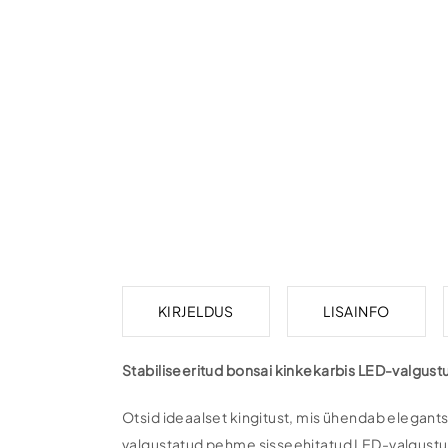
KIRJELDUS
LISAINFO
Stabiliseeritud bonsai kinkekarbis LED-valgus
Otsid ideaalset kingitust, mis ühendab elegants
valgustatud pehme sisseehitatud LED-valgustuse