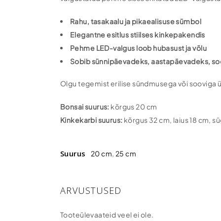
Rahu, tasakaalu ja pikaealisuse sümbol
Elegantne esitlus stiilses kinkepakendis
Pehme LED-valgus loob hubasust ja võlu
Sobib sünnipäevadeks, aastapäevadeks, sool
Olgu tegemist erilise sündmusega või sooviga ül
Bonsai suurus:
kõrgus 20 cm
Kinkekarbi suurus:
kõrgus 32 cm, laius 18 cm, s
Suurus
20 cm
,
25 cm
ARVUSTUSED
Tooteülevaateid veel ei ole.