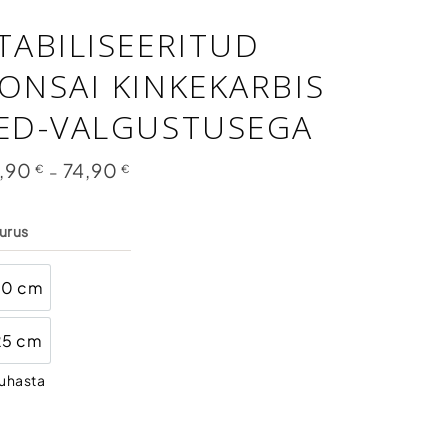
TABILISEERITUD
ONSAI KINKEKARBIS
ED-VALGUSTUSEGA
,90
74,90
Price
€
–
€
range:
59,90 €
through
74,90 €
urus
20 cm
20 cm
25 cm
25 cm
uhasta